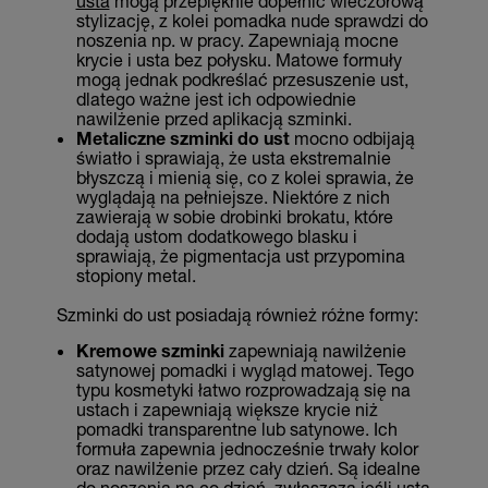
usta
mogą przepięknie dopełnić wieczorową
stylizację, z kolei pomadka nude sprawdzi do
noszenia np. w pracy. Zapewniają mocne
krycie i usta bez połysku. Matowe formuły
mogą jednak podkreślać przesuszenie ust,
dlatego ważne jest ich odpowiednie
nawilżenie przed aplikacją szminki.
Metaliczne szminki
do ust
mocno odbijają
światło i sprawiają, że usta ekstremalnie
błyszczą i mienią się, co z kolei sprawia, że
wyglądają na pełniejsze. Niektóre z nich
zawierają w sobie drobinki brokatu, które
dodają ustom dodatkowego blasku i
sprawiają, że pigmentacja ust przypomina
stopiony metal.
Szminki do ust posiadają również różne formy:
Kremowe szminki
zapewniają nawilżenie
satynowej pomadki i wygląd matowej. Tego
typu kosmetyki łatwo rozprowadzają się na
ustach i zapewniają większe krycie niż
pomadki transparentne lub satynowe. Ich
formuła zapewnia jednocześnie trwały kolor
oraz nawilżenie przez cały dzień. Są idealne
do noszenia na co dzień, zwłaszcza jeśli usta