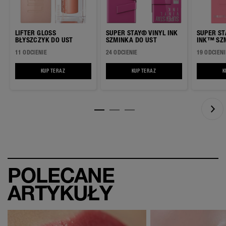
LIFTER GLOSS
SUPER STAY® VINYL INK
SUPER S
BŁYSZCZYK DO UST
SZMINKA DO UST
INK™ SZMINKA W
PŁYNIE
11 ODCIENIE
24 ODCIENIE
19 ODCIENI
KUP TERAZ
LIFTER GLOSS BŁYSZCZYK DO UST
KUP TERAZ
SUPER STAY® VINYL INK SZMIN
K
POLECANE
ARTYKUŁY