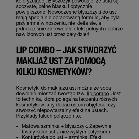
koloryzującej. Błyszczyk powoduje, że usta są
soczyste, pełne blasku i optycznie
powiększone. Nowoczesne błyszczyki do ust
mają specjalnie opracowaną formułę, aby była
przyjemna w noszeniu, nie kleiła się, a
jednocześnie zapewniała efekt pełnych i dobrze
nawilżonych ust przez cały dzień.
LIP COMBO – JAK STWORZYĆ
MAKIJAŻ UST ZA POMOCĄ
KILKU KOSMETYKÓW?
Kosmetyki do makijażu ust można ze sobą
dowolnie mieszać tworząc tzw.
lip combo
. Jest
to technika, która polega na łączeniu różnych
kosmetyków, aby dodać ustom objętości czy
stworzyć niepowtarzalny efekt na ustach.
Przykłady takich połączeń to:
Matowa szminka + błyszczyk. Zapewnia
trwały kolor ust z niezwykłym połyskiem.
Konturówka do ust + szminka. Efekt