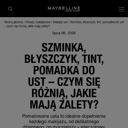
op
Strona główna
Porady makijażowe
Makijaż ust
Szminka, błyszczyk, tint, pomadka do ust
– czym się różnią, jakie mają zalety?
lipca 06, 2026
SZMINKA,
BŁYSZCZYK, TINT,
POMADKA DO
UST – CZYM SIĘ
RÓŻNIĄ, JAKIE
MAJĄ ZALETY?
Pomalowane usta to idealne dopełnienie
każdego makijażu, od delikatnego
dziennego, po mocniejszy – wieczorowy.