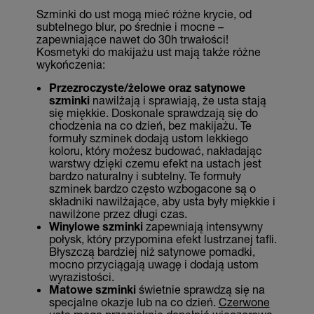
Szminki do ust mogą mieć różne krycie, od
subtelnego blur, po średnie i mocne –
zapewniające nawet do 30h trwałości!
Kosmetyki do makijażu ust mają także różne
wykończenia:
Przezroczyste/żelowe oraz satynowe
szminki
nawilżają i sprawiają, że usta stają
się miękkie. Doskonale sprawdzają się do
chodzenia na co dzień, bez makijażu. Te
formuły szminek dodają ustom lekkiego
koloru, który możesz budować, nakładając
warstwy dzięki czemu efekt na ustach jest
bardzo naturalny i subtelny. Te formuły
szminek bardzo często wzbogacone są o
składniki nawilżające, aby usta były miękkie i
nawilżone przez długi czas.
Winylowe szminki
zapewniają intensywny
połysk, który przypomina efekt lustrzanej tafli.
Błyszczą bardziej niż satynowe pomadki,
mocno przyciągają uwagę i dodają ustom
wyrazistości.
Matowe szminki
świetnie sprawdzą się na
specjalne okazje lub na co dzień.
Czerwone