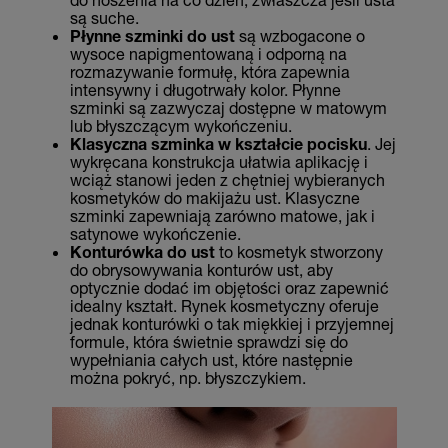
są suche.
Płynne szminki do ust
są wzbogacone o
wysoce napigmentowaną i odporną na
rozmazywanie formułę, która zapewnia
intensywny i długotrwały kolor. Płynne
szminki są zazwyczaj dostępne w matowym
lub błyszczącym wykończeniu.
Klasyczna szminka w kształcie pocisku
. Jej
wykręcana konstrukcja ułatwia aplikację i
wciąż stanowi jeden z chętniej wybieranych
kosmetyków do makijażu ust. Klasyczne
szminki zapewniają zarówno matowe, jak i
satynowe wykończenie.
Konturówka do ust
to kosmetyk stworzony
do obrysowywania konturów ust, aby
optycznie dodać im objętości oraz zapewnić
idealny kształt. Rynek kosmetyczny oferuje
jednak konturówki o tak miękkiej i przyjemnej
formule, która świetnie sprawdzi się do
wypełniania całych ust, które następnie
można pokryć, np. błyszczykiem.