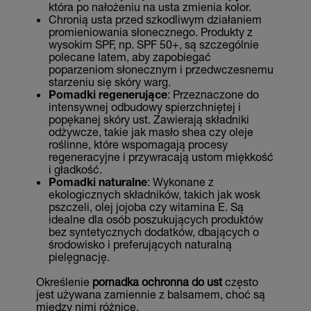
która po nałożeniu na usta zmienia kolor.
Chronią usta przed szkodliwym działaniem
promieniowania słonecznego. Produkty z
wysokim SPF, np. SPF 50+, są szczególnie
polecane latem, aby zapobiegać
poparzeniom słonecznym i przedwczesnemu
starzeniu się skóry warg.
Pomadki regenerujące
: Przeznaczone do
intensywnej odbudowy spierzchniętej i
popękanej skóry ust. Zawierają składniki
odżywcze, takie jak masło shea czy oleje
roślinne, które wspomagają procesy
regeneracyjne i przywracają ustom miękkość
i gładkość.
Pomadki naturalne
: Wykonane z
ekologicznych składników, takich jak wosk
pszczeli, olej jojoba czy witamina E. Są
idealne dla osób poszukujących produktów
bez syntetycznych dodatków, dbających o
środowisko i preferujących naturalną
pielęgnację.
Określenie
pomadka ochronna do ust
często
jest używana zamiennie z balsamem, choć są
między nimi różnice.