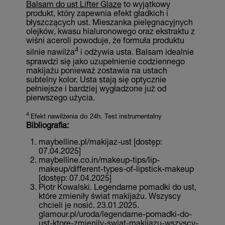
Balsam do ust Lifter Glaze
to wyjątkowy
produkt, który zapewnia efekt gładkich i
błyszczących ust. Mieszanka pielęgnacyjnych
olejków, kwasu hialuronowego oraz ekstraktu z
wiśni aceroli powoduje, że formuła produktu
4
silnie nawilża
i odżywia usta. Balsam idealnie
sprawdzi się jako uzupełnienie codziennego
makijażu ponieważ zostawia na ustach
subtelny kolor. Usta stają się optycznie
pełniejsze i bardziej wygładzone już od
pierwszego użycia.
4
Efekt nawilżenia do 24h. Test instrumentalny
Bibliografia:
maybelline.pl/makijaz-ust [dostęp:
07.04.2025]
maybelline.co.in/makeup-tips/lip-
makeup/different-types-of-lipstick-makeup
[dostęp: 07.04.2025]
Piotr Kowalski. Legendarne pomadki do ust,
które zmieniły świat makijażu. Wszyscy
chcieli je nosić. 23.01.2025.
glamour.pl/uroda/legendarne-pomadki-do-
ust-ktore-zmienily-swiat-makijazu-wszyscy-