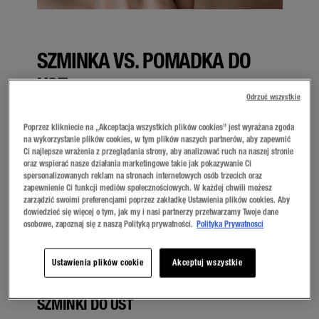
SZMINKA VS. POMADKA DO
UST
Odrzuć wszystkie
Makijaż ust
pozwala podkreślić urodę i wyrazić
Poprzez klikniecie na „Akceptacja wszystkich plików cookies” jest wyrażana zgoda
indywidualny styl. W tłumaczeniu z języka
na wykorzystanie plików cookies, w tym plików naszych partnerów, aby zapewnić
angielskiego na język polski słowo „lipstick”
Ci najlepsze wrażenia z przeglądania strony, aby analizować ruch na naszej stronie
oznacza zarówno szminkę, jak i pomadkę. Na
oraz wspierać nasze działania marketingowe takie jak pokazywanie Ci
polskim rynku kosmetycznym, wśród
spersonalizowanych reklam na stronach internetowych osób trzecich oraz
producentów kosmetyków do makijażu ust, ten
zapewnienie Ci funkcji mediów społecznościowych. W każdej chwili możesz
termin też jest bardzo często używany
zarządzić swoimi preferencjami poprzez zakładkę Ustawienia plików cookies. Aby
zamiennie, choć kontekst ich zastosowania
dowiedzieć się więcej o tym, jak my i nasi partnerzy przetwarzamy Twoje dane
oraz kolorystyka pozwala na ich pewne
osobowe, zapoznaj się z naszą Polityką prywatności.
Polityka Prywatnosci
rozróżnienie. Zastosowanie szminki do ust
skupia się głównie na kolorze i efektach
wizualnych, z kolei pomadki – bardziej na
Ustawienia plików cookie
Akceptuj wszystkie
funkcjach pielęgnacyjnych.
SZMINKI DO UST