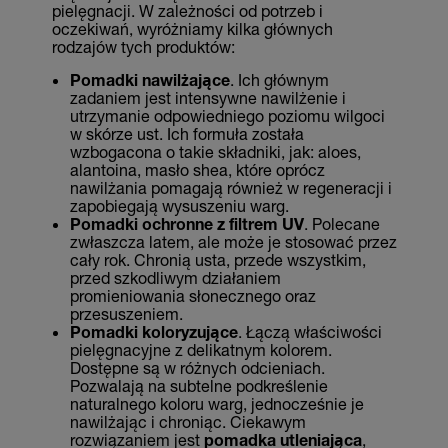
pielęgnacji. W zależności od potrzeb i
oczekiwań, wyróżniamy kilka głównych
rodzajów tych produktów:
Pomadki nawilżające
. Ich głównym
zadaniem jest intensywne nawilżenie i
utrzymanie odpowiedniego poziomu wilgoci
w skórze ust. Ich formuła została
wzbogacona o takie składniki, jak: aloes,
alantoina, masło shea, które oprócz
nawilżania pomagają również w regeneracji i
zapobiegają wysuszeniu warg.
Pomadki ochronne z filtrem UV
. Polecane
zwłaszcza latem, ale może je stosować przez
cały rok. Chronią usta, przede wszystkim,
przed szkodliwym działaniem
promieniowania słonecznego oraz
przesuszeniem.
Pomadki koloryzujące
. Łączą właściwości
pielęgnacyjne z delikatnym kolorem.
Dostępne są w różnych odcieniach.
Pozwalają na subtelne podkreślenie
naturalnego koloru warg, jednocześnie je
nawilżając i chroniąc. Ciekawym
rozwiązaniem jest
pomadka utleniająca
,