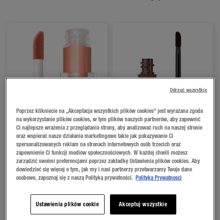
Odrzuć wszystkie
Poprzez klikniecie na „Akceptacja wszystkich plików cookies” jest wyrażana zgoda
na wykorzystanie plików cookies, w tym plików naszych partnerów, aby zapewnić
Ci najlepsze wrażenia z przeglądania strony, aby analizować ruch na naszej stronie
oraz wspierać nasze działania marketingowe takie jak pokazywanie Ci
spersonalizowanych reklam na stronach internetowych osób trzecich oraz
zapewnienie Ci funkcji mediów społecznościowych. W każdej chwili możesz
zarządzić swoimi preferencjami poprzez zakładkę Ustawienia plików cookies. Aby
dowiedzieć się więcej o tym, jak my i nasi partnerzy przetwarzamy Twoje dane
LIFTER GLOSS BŁYSZCZYK DO
PEEL-OFF LINER SEMI-
osobowe, zapoznaj się z naszą Polityką prywatności.
Polityka Prywatnosci
UST
PERMANENTNA KONTURÓWKA
DO UST
11 ODCIENIE
4 ODCIENIE
Ustawienia plików cookie
Akceptuj wszystkie
KUP TERAZ
LIFTER GLOSS BŁYSZCZYK DO UST
KUP TERAZ
PEEL-OFF LINER S