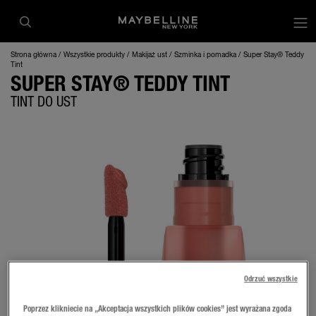
op
Strona główna
Wszystkie produkty
Makijaż ust
Szminka i pomadka
Super Stay® Teddy
Tint
SUPER STAY® TEDDY TINT
TINT DO UST
Odrzuć wszystkie
Poprzez klikniecie na „Akceptacja wszystkich plików cookies” jest wyrażana zgoda