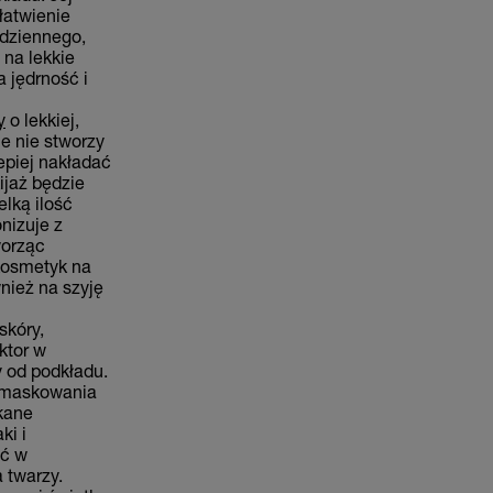
łatwienie
dziennego,
 na lekkie
a jędrność i
y
o lekkiej,
ie nie stworzy
epiej nakładać
ijaż będzie
elką ilość
nizuje z
worząc
 kosmetyk na
nież na szyję
skóry,
ktor w
y od podkładu.
o maskowania
ękane
ki i
ać w
 twarzy.