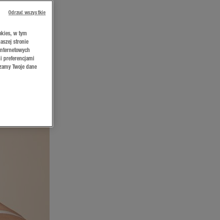
Odrzuć wszystkie
okies, w tym
aszej stronie
internetowych
i preferencjami
rzamy Twoje dane