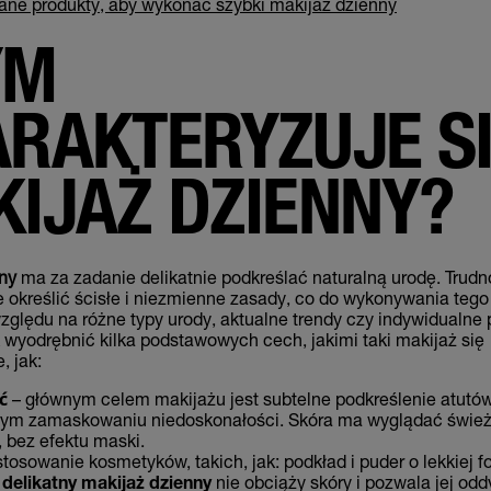
e produkty, aby wykonać szybki makijaż dzienny
YM
RAKTERYZUJE S
IJAŻ DZIENNY?
ny
ma za zadanie delikatnie podkreślać naturalną urodę. Trudn
 określić ścisłe i niezmienne zasady, co do wykonywania tego
zględu na różne typy urody, aktualne trendy czy indywidualne 
wyodrębnić kilka podstawowych cech, jakimi taki makijaż się
, jak:
ć
– głównym celem makijażu jest subtelne podkreślenie atutów
ym zamaskowaniu niedoskonałości. Skóra ma wyglądać śwież
 bez efektu maski.
stosowanie kosmetyków, takich, jak: podkład i puder o lekkiej f
e
delikatny makijaż dzienny
nie obciąży skóry i pozwala jej od