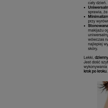
cały dzień.
Uniwersaln
sprawia, że
Minimaliz
przy wyrówn
Stonowana
makijażu og
uniwersalny
wówczas naj
najlepiej w
skóry.
Lekki,
dzienny
Jest dość szy
wykonywania 
krok po kroku
.