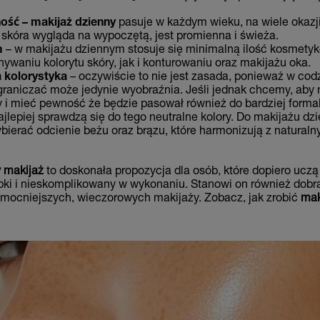
ość – makijaż dzienny
pasuje w każdym wieku, na wiele okazj
 skóra wygląda na wypoczętą, jest promienna i świeża.
m
– w makijażu dziennym stosuje się minimalną ilość kosmety
ywaniu kolorytu skóry, jak i konturowaniu oraz makijażu oka.
 kolorystyka
– oczywiście to nie jest zasada, ponieważ w co
raniczać może jedynie wyobraźnia. Jeśli jednak chcemy, aby 
 i mieć pewność że będzie pasował również do bardziej formal
lepiej sprawdzą się do tego neutralne kolory. Do makijażu dz
ybierać odcienie beżu oraz brązu, które harmonizują z natural
 makijaż
to doskonała propozycja dla osób, które dopiero ucz
bki i nieskomplikowany w wykonaniu. Stanowi on również dobr
mocniejszych, wieczorowych makijaży. Zobacz, jak zrobić
mak