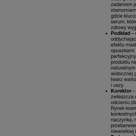
zadaniem je
równomiern
gdzie klucz
serum, któr
zdrowy wygl
Podkład
– 
oddychające
efektu mask
opuszkami 
perfekcyjny
produktu na
naturalnym 
widocznej g
twarz warto
i uszy.
Korektor
–
zwłaszcza 
odcieniu zb
Rynek kosm
konkretnych
naczynka, r
przebarwien
niewielkiej