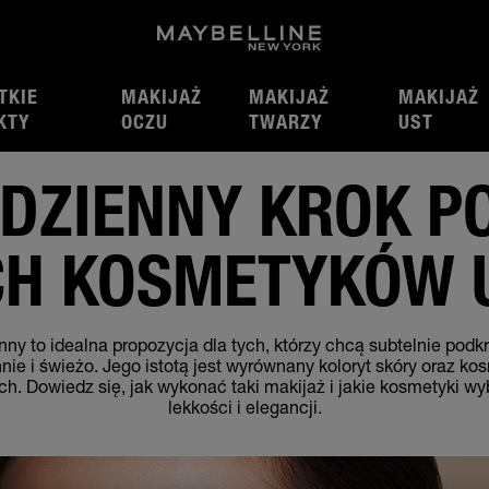
TKIE
MAKIJAŻ
MAKIJAŻ
MAKIJAŻ
– jakich kosmetyków użyć?
KTY
OCZU
TWARZY
UST
lipca 03, 2026
DZIENNY KROK P
CH KOSMETYKÓW 
nny to idealna propozycja dla tych, którzy chcą subtelnie podkr
ie i świeżo. Jego istotą jest wyrównany koloryt skóry oraz k
h. Dowiedz się, jak wykonać taki makijaż i jakie kosmetyki wy
lekkości i elegancji.