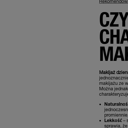
Rekomendowan
CZ
CHA
MAK
Makijaż dzien
jednoznacznie
makijażu ze w
Można jednak 
charakteryzuje
Naturalnoś
jednoczesn
promiennie,
Lekkość
– 
sprawia, ż