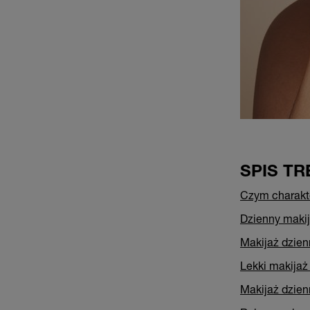
SPIS TR
Czym charakte
Dzienny makij
Makijaż dzien
Lekki makijaż
Makijaż dzien