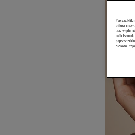
Poprzez klikn
plików naszyc
oraz wspierać
osób trzecich
poprzez zakła
osobowe, zapo