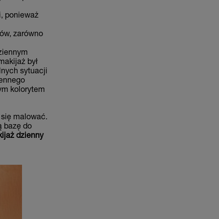
i, ponieważ
ków, zarówno
dziennym
makijaż był
nych sytuacji
iennego
nym kolorytem
ą się malować.
ą bazę do
ijaż dzienny