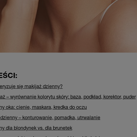
EŚCI:
ryzuje się makijaż dzienny?
aż – wyrównanie kolorytu skóry: baza, podkład, korektor, puder
ny oka: cienie, maskara, kredka do oczu
 dzienny – konturowanie, pomadka, utrwalanie
ny dla blondynek vs. dla brunetek