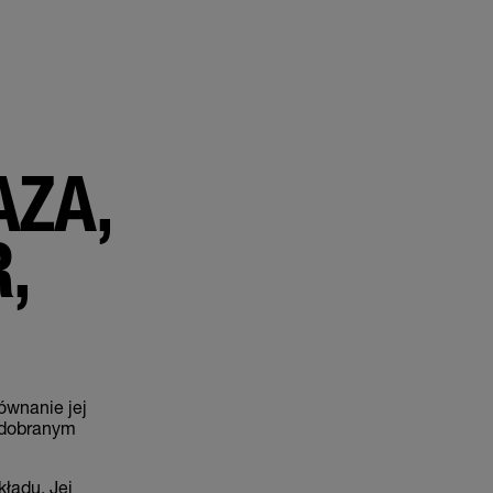
AZA,
,
ównanie jej
e dobranym
kładu. Jej