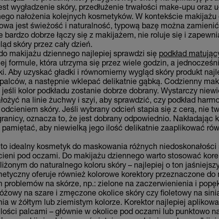
st wygładzenie skóry, przedłużenie trwałości make-upu oraz u
ego nałożenia kolejnych kosmetyków. W kontekście makijażu 
owa jest świeżość i naturalność, typową bazę można zamienić
e bardzo dobrze łączy się z makijażem, nie roluje się i zapewni
ąd skóry przez cały dzień.
do makijażu dziennego najlepiej sprawdzi się
podkład matując
j formule, która utrzyma się przez wiele godzin, a jednocześn
i. Aby uzyskać gładki i równomierny wygląd skóry produkt najl
palców, a następnie wklepać delikatnie gąbką. Codzienny mak
 jeśli kolor podkładu zostanie dobrze dobrany. Wystarczy niewi
łożyć na linie żuchwy i szyi, aby sprawdzić, czy podkład harmo
odcieniem skóry. Jeśli wybrany odcień stapia się z cerą, nie t
ranicy, oznacza to, że jest dobrany odpowiednio. Nakładając
 pamiętać, aby niewielką jego ilość delikatnie zaaplikować rów
 to idealny kosmetyk do maskowania różnych niedoskonałości 
cieni pod oczami. Do makijażu dziennego warto stosować kore
liżonym do naturalnego koloru skóry – najlepiej o ton jaśniejsz
etyczny oferuje również kolorowe korektory przeznaczone d
 problemów na skórze, np.: zielone na zaczerwienienia i pop
óżowy na szare i zmęczone okolice skóry czy fioletowy na sinia
ia w żółtym lub ziemistym kolorze. Korektor najlepiej aplikow
 ilości palcami – głównie w okolice pod oczami lub punktowo na