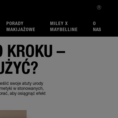
PORADY
MILEY X
O
MAKIJAŻOWE
MAYBELLINE
NAS
O KROKU –
UŻYĆ?
eślić swoje atuty urody
osmetyki w stonowanych,
brać, aby osiągnąć efekt