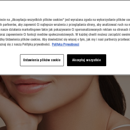
iecie na „Akceptacja wszystkich plików cookies” jest wyrażana zgoda na wykorzystanie plików co
h partnerów, aby zapewnić Ci najlepsze wrażenia z przeglądania strony, aby analizować ruch na n
 nasze działania marketingowe takie jak pokazywanie Ci spersonalizowanych reklam na stronach 
 oraz zapewnienie Ci funkcji mediów społecznościowych. W każdej chwili możesz zarządzić swoim
dkę Ustawienia plików cookies. Aby dowiedzieć się więcej o tym, jak my i nasi partnerzy przetwa
znaj się z naszą Polityką prywatności.
Polityka Prywatnosci
Ustawienia plików cookie
Akceptuj wszystkie