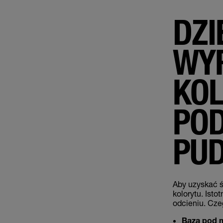
DZI
WY
KOL
POD
PU
Aby uzyskać ś
kolorytu. Ist
odcieniu. Cz
Baza pod 