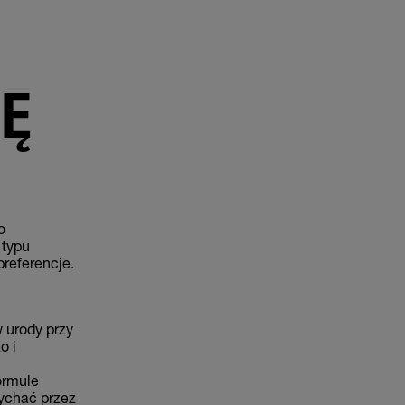
IĘ
o
 typu
preferencje.
 urody przy
o i
ormule
dychać przez