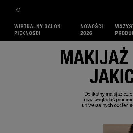
WIRTUALNY SALON
NOWOŚCI
WSZYS
Strona główna
Porady makijażowe
Pełen makijaż
Makijaż dzienny krok po kroku 
PIĘKNOŚCI
2026
PRODU
MAKIJAŻ 
JAKI
Delikatny makijaż dzie
oraz wyglądać promienn
uniwersalnych odcieniac