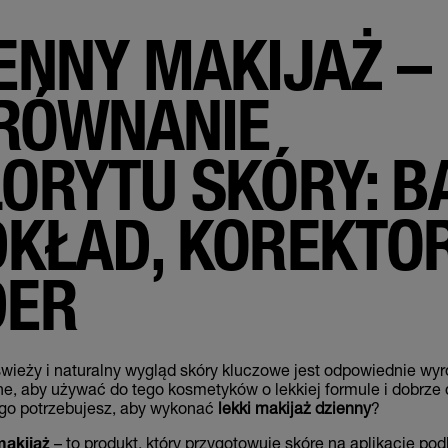
ENNY MAKIJAŻ –
RÓWNANIE
ORYTU SKÓRY: B
KŁAD, KOREKTOR
DER
wieży i naturalny wygląd skóry kluczowe jest odpowiednie wyr
otne, aby używać do tego kosmetyków o lekkiej formule i dobrz
ego potrzebujesz, aby wykonać
lekki makijaż dzienny
?
makijaż
– to produkt, który przygotowuje skórę na aplikację pod