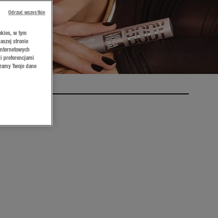
Odrzuć wszystkie
okies, w tym
aszej stronie
internetowych
i preferencjami
rzamy Twoje dane