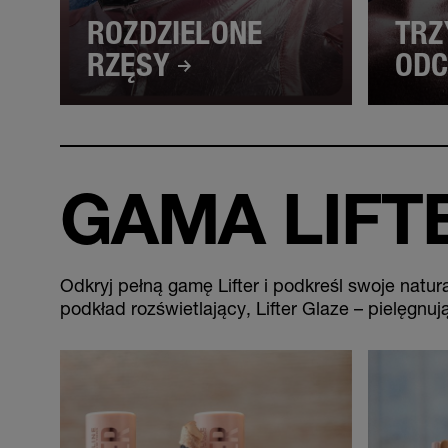
ROZDZIELONE
TRZ
RZĘSY
ODC
GAMA LIFT
Odkryj pełną gamę Lifter i podkreśl swoje natur
podkład rozświetlający, Lifter Glaze – pielęgnuj