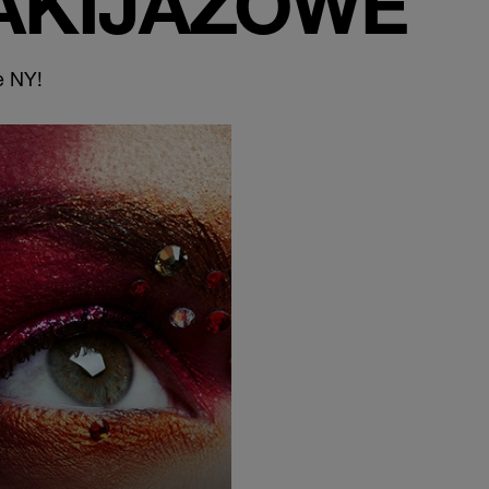
AKIJAŻOWE
e NY!