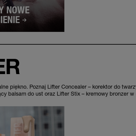
Y NOWE
IENIE
ER
alne piękno. Poznaj Lifter Concealer – korektor do twar
ący balsam do ust oraz Lifter Stix – kremowy bronzer w 