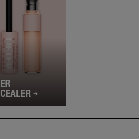
TER
NCEALER