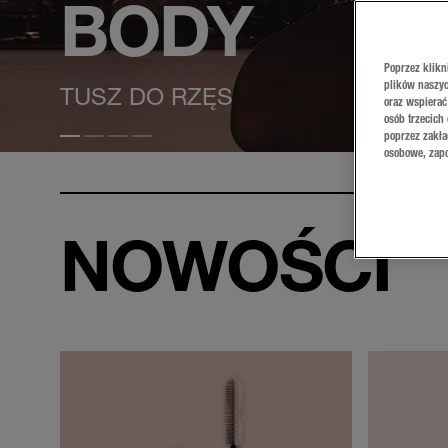
BODY
Poprzez klikn
plików naszyc
TUSZ DO RZĘS
oraz wspierać
osób trzecich
poprzez zakła
Test slajdu 1
Test slajdu 2
Test slajdu 3
Test slajdu 4
osobowe, zapo
NOWOŚCI