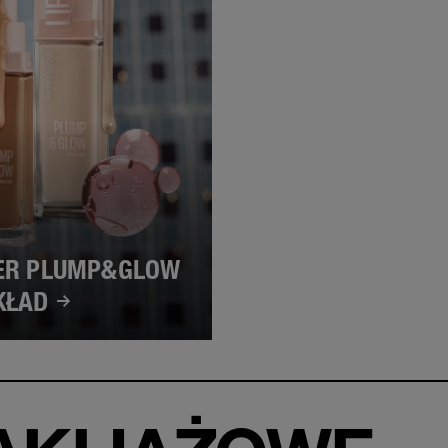
TER PLUMP&GLOW
KŁAD