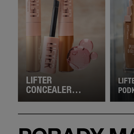
LIFTER
LIF
CONCEALER
POD
KOREKTOR