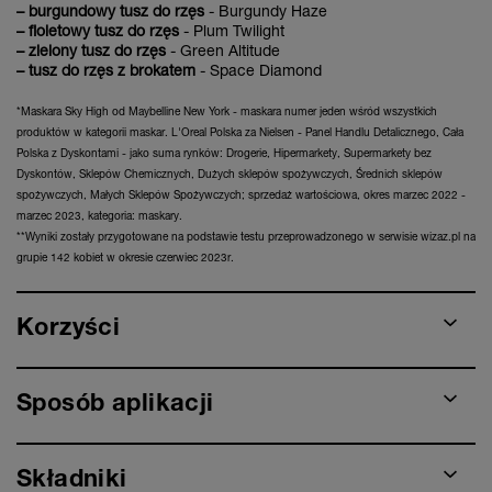
– burgundowy tusz do rzęs
- Burgundy Haze
– fioletowy tusz do rzęs
- Plum Twilight
– zielony tusz do rzęs
- Green Altitude
– tusz do rzęs z brokatem
- Space Diamond
*Maskara Sky High od Maybelline New York - maskara numer jeden wśród wszystkich
produktów w kategorii maskar. L'Oreal Polska za Nielsen - Panel Handlu Detalicznego, Cała
Polska z Dyskontami - jako suma rynków: Drogerie, Hipermarkety, Supermarkety bez
Dyskontów, Sklepów Chemicznych, Dużych sklepów spożywczych, Średnich sklepów
spożywczych, Małych Sklepów Spożywczych; sprzedaż wartościowa, okres marzec 2022 -
marzec 2023, kategoria: maskary.
**Wyniki zostały przygotowane na podstawie testu przeprowadzonego w serwisie wizaz.pl na
grupie 142 kobiet w okresie czerwiec 2023r.
Korzyści
Sposób aplikacji
Składniki