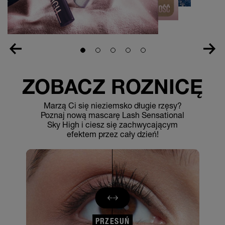
Slide 1
Slide 2
Slide 3
Slide 4
Slide 5
ZOBACZ RÓŻNICĘ
Marzą Ci się nieziemsko długie rzęsy?
Poznaj nową mascarę Lash Sensational
Sky High i ciesz się zachwycającym
efektem przez cały dzień!
PRZESUŃ