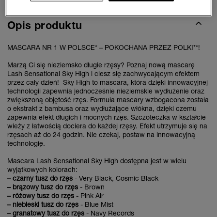
Opis produktu
MASCARA NR 1 W POLSCE* – POKOCHANA PRZEZ POLKI**!
Marzą Ci się nieziemsko długie rzęsy? Poznaj nową mascarę
Lash Sensational Sky High i ciesz się zachwycającym efektem
przez cały dzień! Sky High to mascara, która dzięki innowacyjnej
technologii zapewnia jednocześnie nieziemskie wydłużenie oraz
zwiększoną objętość rzęs. Formuła mascary wzbogacona została
o ekstrakt z bambusa oraz wydłużające włókna, dzięki czemu
zapewnia efekt długich i mocnych rzęs. Szczoteczka w kształcie
wieży z łatwością dociera do każdej rzęsy. Efekt utrzymuje się na
rzęsach aż do 24 godzin. Nie czekaj, postaw na innowacyjną
technologię.
Mascara Lash Sensational Sky High dostępna jest w wielu
wyjątkowych kolorach:
– czarny tusz do rzęs
- Very Black, Cosmic Black
– brązowy tusz do rzęs
- Brown
– różowy tusz do rzęs
- Pink Air
– niebieski tusz do rzęs
- Blue Mist
– granatowy tusz do rzęs
- Navy Records