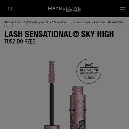
op
Strona główna
Wszystkie produkty
Makijaż oczu
Tusze do rzęs
Lash Sensational® Sky
High™
LASH SENSATIONAL® SKY HIGH
TUSZ DO RZĘS