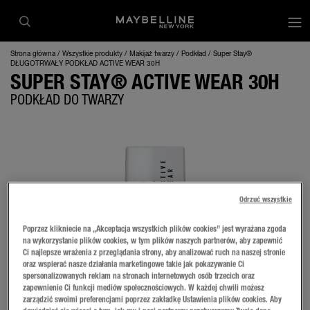
op
Strona główna
Wszystkie produkty
Makijaż twarzy
Podkład
Super Stay®
DŁUGOTRWAŁY PODKŁAD ACTIVE WEAR 30H
SUPER STAY® ACTIVE WEAR 30H
PODKŁAD DO TWARZY
Odrzuć wszystkie
Poprzez klikniecie na „Akceptacja wszystkich plików cookies” jest wyrażana zgoda
na wykorzystanie plików cookies, w tym plików naszych partnerów, aby zapewnić
Ci najlepsze wrażenia z przeglądania strony, aby analizować ruch na naszej stronie
oraz wspierać nasze działania marketingowe takie jak pokazywanie Ci
spersonalizowanych reklam na stronach internetowych osób trzecich oraz
zapewnienie Ci funkcji mediów społecznościowych. W każdej chwili możesz
zarządzić swoimi preferencjami poprzez zakładkę Ustawienia plików cookies. Aby