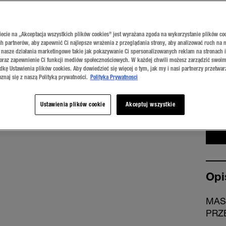
iecie na „Akceptacja wszystkich plików cookies” jest wyrażana zgoda na wykorzystanie plików co
h partnerów, aby zapewnić Ci najlepsze wrażenia z przeglądania strony, aby analizować ruch na n
 nasze działania marketingowe takie jak pokazywanie Ci spersonalizowanych reklam na stronach 
 oraz zapewnienie Ci funkcji mediów społecznościowych. W każdej chwili możesz zarządzić swoim
dkę Ustawienia plików cookies. Aby dowiedzieć się więcej o tym, jak my i nasi partnerzy przetwa
Space
znaj się z naszą Polityką prywatności.
Polityka Prywatnosci
Ustawienia plików cookie
Akceptuj wszystkie
Opi
MAS
PRZE