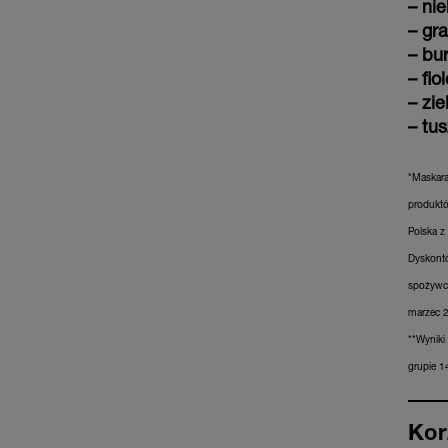
– nie
– gr
– bu
– fio
– zie
– tu
*Maskara
produktó
Polska z
Dyskont
spożywcz
marzec 2
**Wyniki
grupie 1
Kor