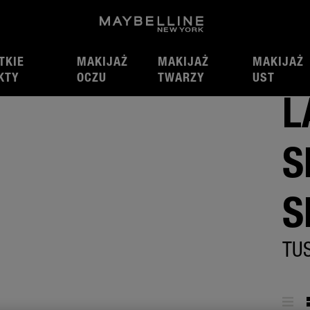
TKIE
MAKIJAŻ
MAKIJAŻ
MAKIJAŻ
al® Sky High™
KTY
OCZU
TWARZY
UST
L
S
S
TU