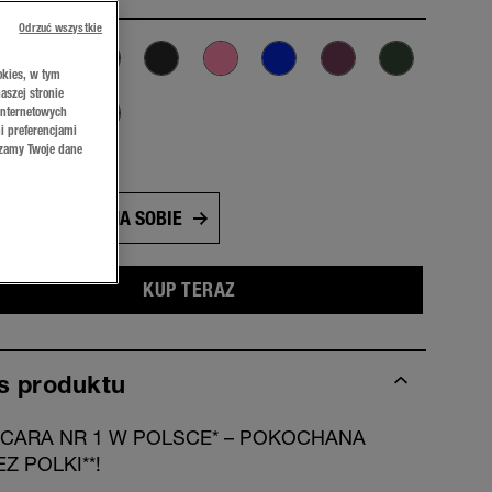
Odrzuć wszystkie
okies, w tym
aszej stronie
internetowych
i preferencjami
rzamy Twoje dane
 Diamond
PRZYMIERZ NA SOBIE
KUP TERAZ
s produktu
CARA NR 1 W POLSCE* – POKOCHANA
Z POLKI**!