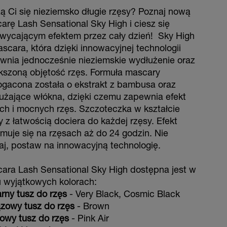
ą Ci się nieziemsko długie rzęsy? Poznaj nową
arę Lash Sensational Sky High i ciesz się
wycającym efektem przez cały dzień! Sky High
ascara, która dzięki innowacyjnej technologii
wnia jednocześnie nieziemskie wydłużenie oraz
kszoną objętość rzęs. Formuła mascary
gacona została o ekstrakt z bambusa oraz
użające włókna, dzięki czemu zapewnia efekt
ich i mocnych rzęs. Szczoteczka w kształcie
y z łatwością dociera do każdej rzęsy. Efekt
ymuje się na rzęsach aż do 24 godzin. Nie
aj, postaw na innowacyjną technologię.
ara Lash Sensational Sky High dostępna jest w
u wyjątkowych kolorach:
arny tusz do rzęs
- Very Black, Cosmic Black
ązowy tusz do rzęs
- Brown
żowy tusz do rzęs
- Pink Air