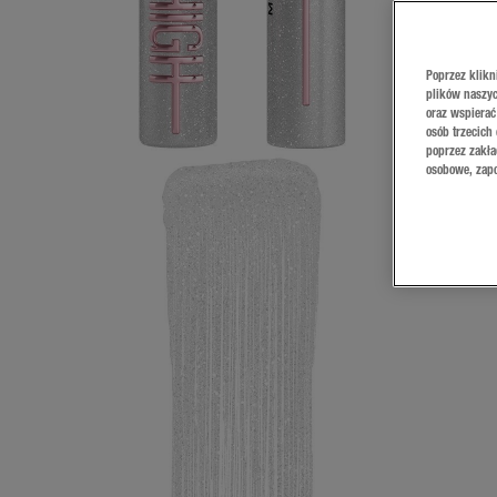
Poprzez klikn
plików naszyc
oraz wspierać
osób trzecich
poprzez zakła
osobowe, zapo