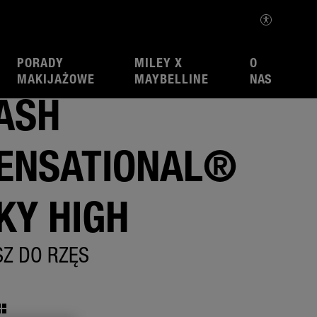
PORADY
MILEY X
O
MAKIJAŻOWE
MAYBELLINE
NAS
ASH
ENSATIONAL®
KY HIGH
SZ DO RZĘS