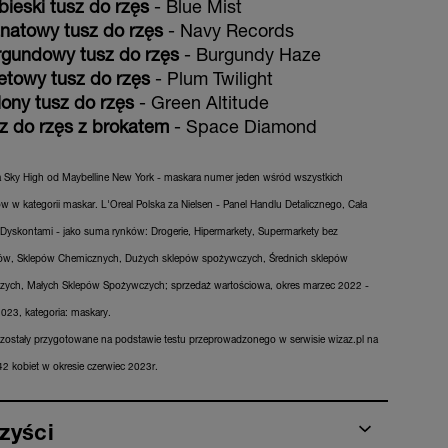
bieski tusz do rzęs
- Blue Mist
anatowy tusz do rzęs
- Navy Records
rgundowy tusz do rzęs
- Burgundy Haze
letowy tusz do rzęs
- Plum Twilight
lony tusz do rzęs
- Green Altitude
sz do rzęs z brokatem
- Space Diamond
 Sky High od Maybelline New York - maskara numer jeden wśród wszystkich
w w kategorii maskar. L'Oreal Polska za Nielsen - Panel Handlu Detalicznego, Cała
 Dyskontami - jako suma rynków: Drogerie, Hipermarkety, Supermarkety bez
ów, Sklepów Chemicznych, Dużych sklepów spożywczych, Średnich sklepów
ych, Małych Sklepów Spożywczych; sprzedaż wartościowa, okres marzec 2022 -
023, kategoria: maskary.
 zostały przygotowane na podstawie testu przeprowadzonego w serwisie wizaz.pl na
42 kobiet w okresie czerwiec 2023r.
zyści