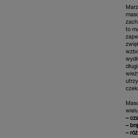
Marz
masc
zach
to m
zape
zwię
wzbo
wydł
dług
wież
utrz
czek
Masc
wiel
– cz
– br
– ró