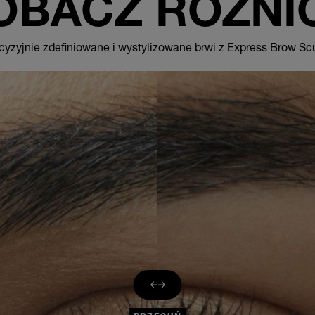
OBACZ RÓŻNI
cyzyjnie zdefiniowane i wystylizowane brwi z Express Brow Scu