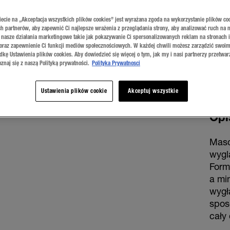
02 S
iecie na „Akceptacja wszystkich plików cookies” jest wyrażana zgoda na wykorzystanie plików co
h partnerów, aby zapewnić Ci najlepsze wrażenia z przeglądania strony, aby analizować ruch na n
 nasze działania marketingowe takie jak pokazywanie Ci spersonalizowanych reklam na stronach 
 oraz zapewnienie Ci funkcji mediów społecznościowych. W każdej chwili możesz zarządzić swoim
dkę Ustawienia plików cookies. Aby dowiedzieć się więcej o tym, jak my i nasi partnerzy przetwa
znaj się z naszą Polityką prywatności.
Polityka Prywatnosci
Ustawienia plików cookie
Akceptuj wszystkie
Opi
Masc
wygl
Form
a mi
wygł
spos
cały 