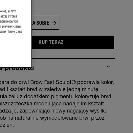
OFT BROWN
okies, w tym
aszej stronie
internetowych
PRZYMIERZ NA SOBIE
i preferencjami
rzamy Twoje dane
KUP TERAZ
s produktu
ara do brwi Brow Fast Sculpt® poprawia kolor,
ąd i kształt brwi w zaledwie jedną minutę.
uła żelu z dodatkiem pigmentu koloryzuje brwi,
niszczoteczka modelująca nadaje im kształt i
adza je, zapewniając niewymagający wysiłku
ób na naturalnie wymodelowane brwi przez
dzień.