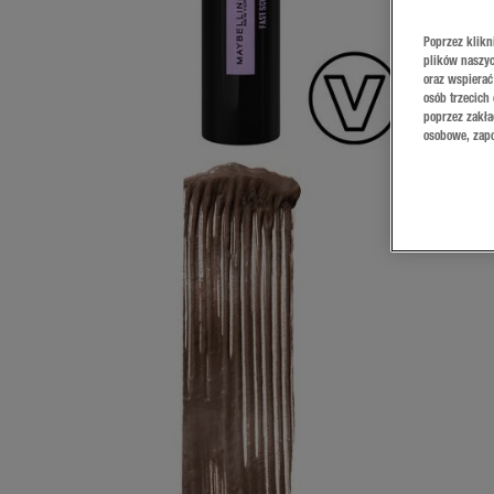
Poprzez klikn
plików naszyc
oraz wspierać
osób trzecich
poprzez zakła
osobowe, zapo