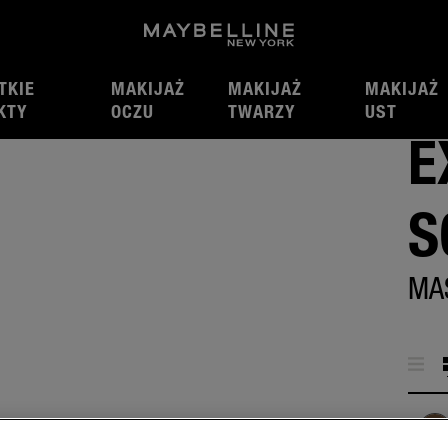
TKIE
MAKIJAŻ
MAKIJAŻ
MAKIJAŻ
lpt Mascara
KTY
OCZU
TWARZY
UST
E
S
MA