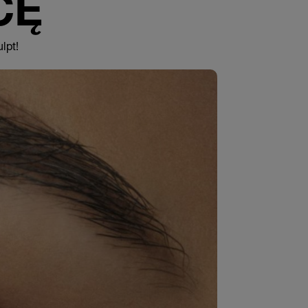
CĘ
lpt!