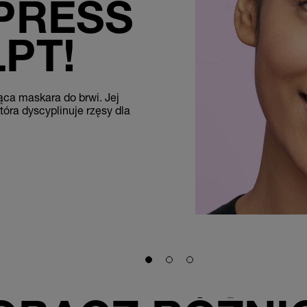
PRESS
PT!
ca maskara do brwi. Jej
tóra dyscyplinuje rzęsy dla
Slide 1
Slide 2
Slide 3